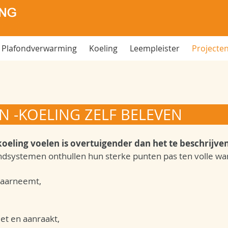
Plafondverwarming
Koeling
Leempleister
Projecte
 -KOELING ZELF BELEVEN
eling voelen is overtuigender dan het te beschrijven
dsystemen onthullen hun sterke punten pas ten volle wan
waarneemt,
iet en aanraakt,