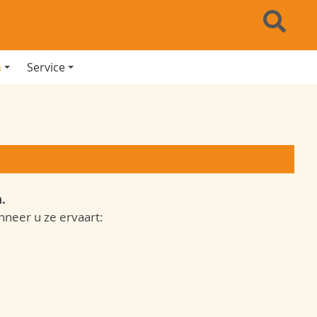
n
Service
.
neer u ze ervaart: