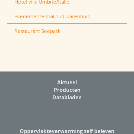
Hotel villa Umbrië/Italië
Evenementenhal oud warenhuis
Restaurant Seepark
Aktueel
Producten
Databladen
Oppervlakteverwarming zelf beleven