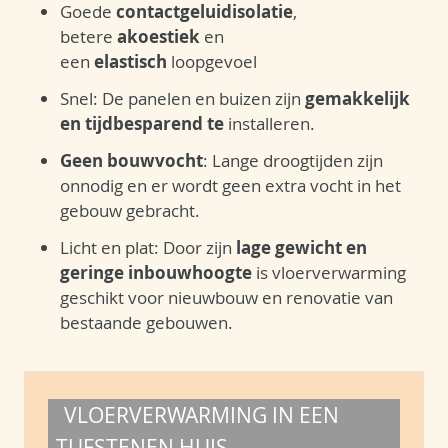
Goede
contactgeluidisolatie
,
betere
akoestiek
en
een
elastisch
loopgevoel
Snel: De panelen en buizen zijn
gemakkelijk
en tijdbesparend te
installeren.
Geen bouwvocht
: Lange droogtijden zijn
onnodig en er wordt geen extra vocht in het
gebouw gebracht.
Licht en plat: Door zijn
lage gewicht en
geringe inbouwhoogte
is vloerverwarming
geschikt voor nieuwbouw en renovatie van
bestaande gebouwen.
VLOERVERWARMING IN EEN
TUFSTENEN HUIS